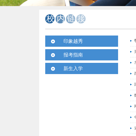
校内链接
印象越秀
校园视频
报考指南
校园风景
招生计划
新生入学
媒体报道
考生问答
入学须知
学子风采
历年录取
新生宝典
国际交流
招生动态
联系方式
校园动态
收获成长