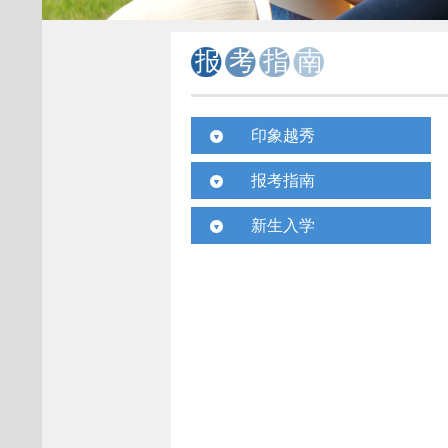
报考指南
印象越秀
校园视频
报考指南
校园风景
招生计划
新生入学
媒体报道
考生问答
入学须知
学子风采
历年录取
新生宝典
国际交流
招生动态
联系方式
校园动态
收获成长