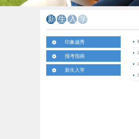
新生入学
印象越秀
校园视频
报考指南
校园风景
招生计划
新生入学
媒体报道
考生问答
入学须知
学子风采
历年录取
新生宝典
国际交流
招生动态
联系方式
校园动态
收获成长