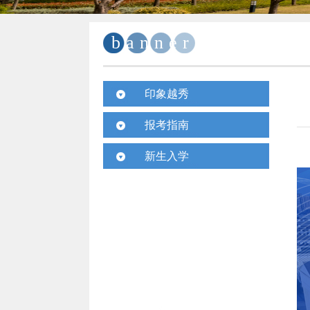
banner
印象越秀
校园视频
报考指南
校园风景
招生计划
新生入学
媒体报道
考生问答
入学须知
学子风采
历年录取
新生宝典
国际交流
招生动态
联系方式
校园动态
收获成长