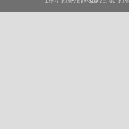
版权所有：浙江越秀外国语学院招生办公室。地址：浙江省绍