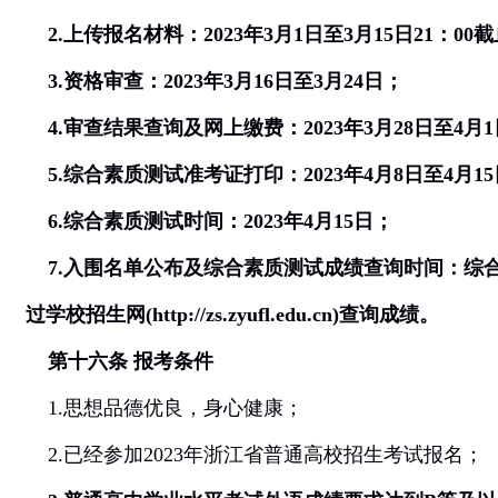
2.
上传报名材料：
2023
年
3
月
1
日至
3
月
1
5
日
21
：
00
截
3.
资格审查：
2023
年
3
月
16
日至
3
月
24
日；
4.
审查结果查询及网上缴费：
2023
年
3
月
28
日至
4
月
1
5.
综合素质测试准考证打印：
2023
年
4
月
8
日至
4
月
1
5
6.
综合素质测试时间：
2023
年
4
月
15
日；
7.
入围名单公布及综合素质测试成绩查询时间：综
过学校招生网
(http://zs.zyufl.edu.cn)
查询成绩。
第十六条
报考条件
1.
思想品德优良，身心健康；
2.
已经参加
2023
年浙江省普通高校招生考试报名；