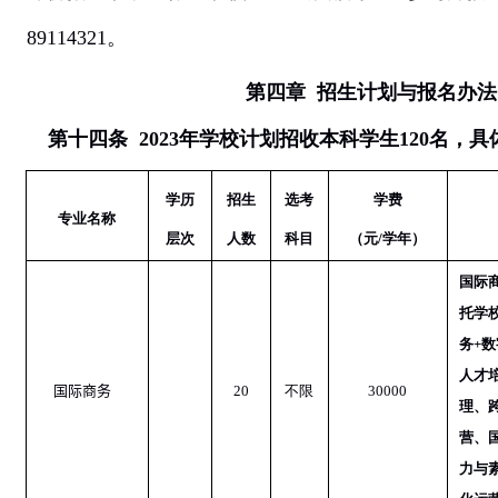
89114321
。
第四章
招生计划与报名办法
第十四条
2023
年学校计划招收本科学生
120
名，具
学历
招生
选考
学费
专业名称
层次
人数
科目
（元
/
学年）
国际
托学
务
+
数
人才
国际商务
20
不限
30000
理、
营、
力与