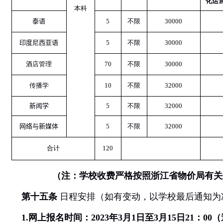
化运
本科
泰语
5
不限
30000
印度尼西亚语
5
不限
30000
酒店管理
70
不限
30000
传播学
10
不限
32000
新闻学
5
不限
32000
网络与新媒体
5
不限
32000
合计
120
（注：学校收费严格按照浙江省物价局有关
第十五条
日程安排（如有变动，以学校最后通知为
1.
网上报名时间：
2023
年
3
月
1
日至
3
月
15
日
21
：
00
（