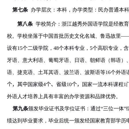
第七条
办学层次：本科，办学类型：民办普通本科
第八条
学校简介：浙江越秀外国语学院是经教育
校。学校坐落于中国首批历史文化名城、鲁迅故里—
设有
15
个二级学院，
48
个本科专业，
5
个高职专业，含
牙语、意大利语、葡萄牙语、日语、朝鲜语（韩语）
语、捷克语、土耳其语、波兰语、波斯语等
16
个外语
个，其中
国家
级
4
个
、省级
10
个，
国家一流本科课程
1
外语人才培养上具有丰富的办学资源和品牌优势。
第九条
颁发毕业证书及学位证书：通过“三位一体”
绩达到毕业要求，毕业后统一颁发经国家教育部学历