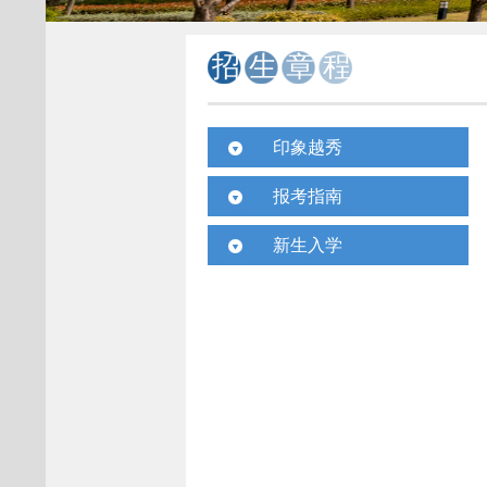
招生章程
印象越秀
校园视频
报考指南
校园风景
招生计划
新生入学
媒体报道
考生问答
入学须知
学子风采
历年录取
新生宝典
国际交流
招生动态
联系方式
校园动态
收获成长