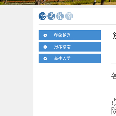
报考指南
印象越秀
校园视频
报考指南
校园风景
招生计划
新生入学
媒体报道
考生问答
入学须知
学子风采
历年录取
新生宝典
国际交流
招生动态
联系方式
校园动态
收获成长